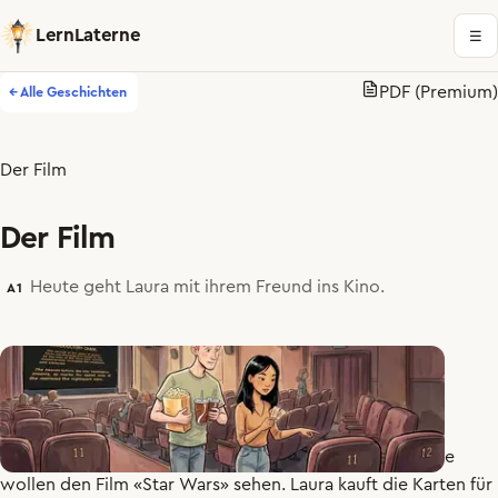
LernLaterne
☰
PDF (Premium)
← Alle Geschichten
Der Film
Der Film
Heute geht Laura mit ihrem Freund ins Kino.
A1
Laura
geht
mit
ihrem
Freund
Kilian
ins
Kino
in
Luzern
.
Sie
wollen
den
Film
«
Star
Wars
»
sehen
.
Laura
kauft
die
Karten
für