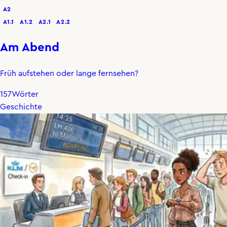
A2
A1.1
A1.2
A2.1
A2.2
Am Abend
Früh aufstehen oder lange fernsehen?
157
Wörter
Geschichte