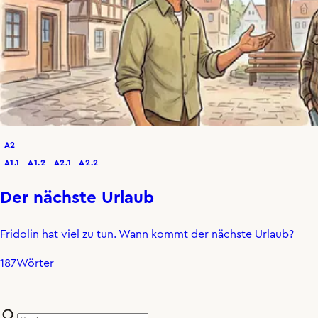
A2
A1.1
A1.2
A2.1
A2.2
Der nächste Urlaub
Fridolin hat viel zu tun. Wann kommt der nächste Urlaub?
187
Wörter