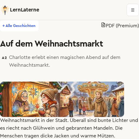
LernLaterne
☰
PDF (Premium)
← Alle Geschichten
Auf dem Weihnachtsmarkt
Charlotte erlebt einen magischen Abend auf dem
A2
Weihnachtsmarkt.
Es
ist
Dezember
und
sehr
kalt
.
Charlotte
geht
auf
den
Weihnachtsmarkt
in
der
Stadt
.
Überall
sind
bunte
Lichter
und
es
riecht
nach
Glühwein
und
gebrannten
Mandeln
.
Die
Menschen
tragen
dicke
Jacken
und
warme
Mützen
.