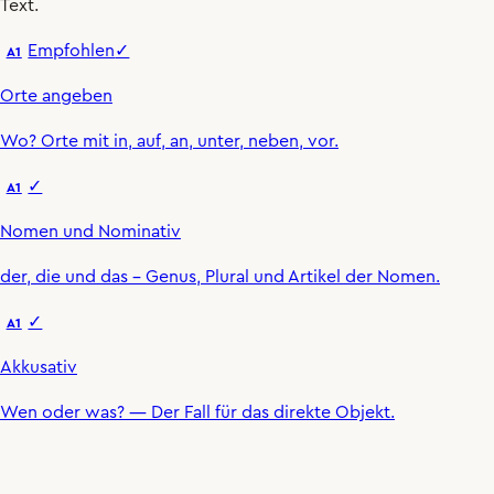
Text.
Empfohlen
✓
A1
Orte angeben
Wo
?
Orte mit
in
,
auf
,
an
,
unter
,
neben
,
vor
.
✓
A1
Nomen und Nominativ
der
,
die
und
das
– Genus, Plural und Artikel der Nomen.
✓
A1
Akkusativ
Wen oder was?
— Der Fall für das direkte Objekt.