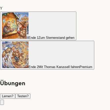
Y
Ende 1
Zum Sternenstand gehen
Ende 2
Mit Thomas Karussell fahren
Premium
Übungen
Lernen
?
Testen
?