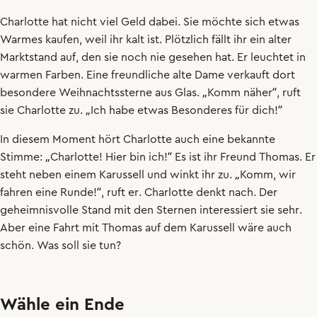
Charlotte
hat
nicht
viel
Geld
dabei
.
Sie
möchte
sich
etwas
Warmes
kaufen
,
weil
ihr
kalt
ist
.
Plötzlich
fällt
ihr
ein
alter
Marktstand
auf
,
den
sie
noch
nie
gesehen
hat
.
Er
leuchtet
in
warmen
Farben
.
Eine
freundliche
alte
Dame
verkauft
dort
besondere
Weihnachtssterne
aus
Glas
.
„
Komm
näher
“,
ruft
sie
Charlotte
zu
.
„
Ich
habe
etwas
Besonderes
für
dich
!“
In
diesem
Moment
hört
Charlotte
auch
eine
bekannte
Stimme
:
„
Charlotte
!
Hier
bin
ich
!“
Es
ist
ihr
Freund
Thomas
.
Er
steht
neben
einem
Karussell
und
winkt
ihr
zu
.
„
Komm
,
wir
fahren
eine
Runde
!“,
ruft
er
.
Charlotte
denkt
nach
.
Der
geheimnisvolle
Stand
mit
den
Sternen
interessiert
sie
sehr
.
Aber
eine
Fahrt
mit
Thomas
auf
dem
Karussell
wäre
auch
schön
.
Was
soll
sie
tun
?
Wähle ein Ende