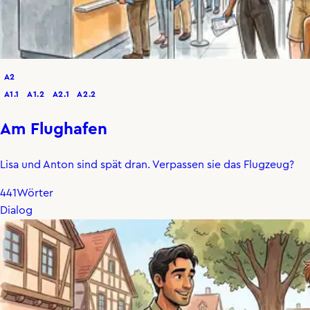
A2
A1.1
A1.2
A2.1
A2.2
Am Flughafen
Lisa und Anton sind spät dran. Verpassen sie das Flugzeug?
441
Wörter
Dialog