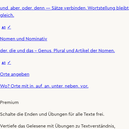
und
,
aber
,
oder
,
denn
— Sätze verbinden, Wortstellung bleibt
gleich.
✓
A1
Nomen und Nominativ
der
,
die
und
das
– Genus, Plural und Artikel der Nomen.
✓
A1
Orte angeben
Wo
?
Orte mit
in
,
auf
,
an
,
unter
,
neben
,
vor
.
Premium
Schalte die Enden und Übungen für alle Texte frei.
Vertiefe das Gelesene mit Übungen zu Textverständnis,