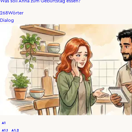
Was soll Anna zum Geburtstag essen?
268
Wörter
Dialog
A1
A1.1
A1.2