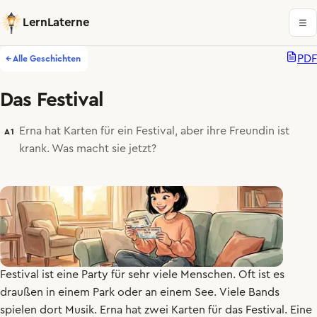
LernLaterne
☰
PDF
← Alle Geschichten
Das Festival
Erna hat Karten für ein Festival, aber ihre Freundin ist
A1
krank. Was macht sie jetzt?
Erna
ist
sehr
glücklich
,
denn
morgen
ist
ein
Festival
.
Ein
Festival
ist
eine
Party
für
sehr
viele
Menschen
.
Oft
ist
es
draußen
in
einem
Park
oder
an
einem
See
.
Viele
Bands
spielen
dort
Musik
.
Erna
hat
zwei
Karten
für
das
Festival
.
Eine