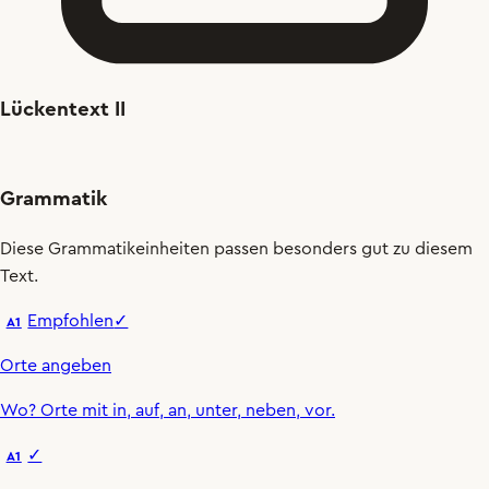
Lückentext II
Grammatik
Diese Grammatikeinheiten passen besonders gut zu diesem
Text.
Empfohlen
✓
A1
Orte angeben
Wo
?
Orte mit
in
,
auf
,
an
,
unter
,
neben
,
vor
.
✓
A1