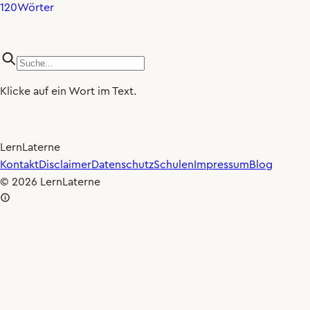
120
Wörter
Klicke auf ein Wort im Text.
LernLaterne
×0.80
🐢
Kontakt
Disclaimer
Datenschutz
Schulen
Impressum
Blog
© 2026 LernLaterne