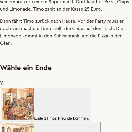
seinem
Auto
zu
einem
Supermarkt
.
Dort
kauft
er
Pizza
,
Chips
und
Limonade
.
Timo
zahlt
an
der
Kasse
25
Euro
.
Dann
fährt
Timo
zurück
nach
Hause
.
Vor
der
Party
muss
er
noch
viel
machen
.
Timo
stellt
die
Chips
auf
den
Tisch
.
Die
Limonade
kommt
in
den
Kühlschrank
und
die
Pizza
in
den
Ofen
.
Wähle ein Ende
Y
Ende 1
Timos Freunde kommen.