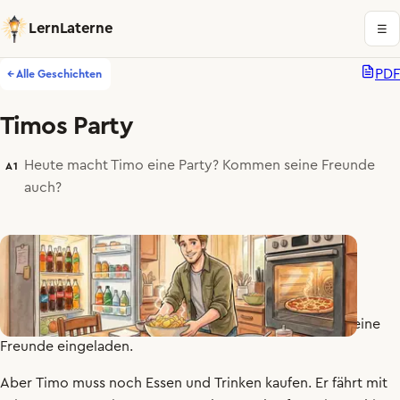
LernLaterne
☰
PDF
← Alle Geschichten
Timos Party
Heute macht Timo eine Party? Kommen seine Freunde
A1
auch?
Timo
will
heute
Abend
eine
Party
machen
.
Er
hat
alle
seine
Freunde
eingeladen
.
Aber
Timo
muss
noch
Essen
und
Trinken
kaufen
.
Er
fährt
mit