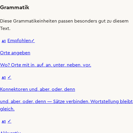
Grammatik
Diese Grammatikeinheiten passen besonders gut zu diesem
Text.
Empfohlen
✓
A1
Orte angeben
Wo
?
Orte mit
in
,
auf
,
an
,
unter
,
neben
,
vor
.
✓
A1
Konnektoren und, aber, oder, denn
und
,
aber
,
oder
,
denn
— Sätze verbinden, Wortstellung bleibt
gleich.
✓
A1