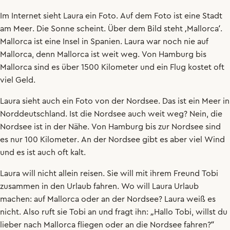
Im
Internet
sieht
Laura
ein
Foto
.
Auf
dem
Foto
ist
eine
Stadt
am
Meer
.
Die
Sonne
scheint
.
Über
dem
Bild
steht
‚
Mallorca
‘.
Mallorca
ist
eine
Insel
in
Spanien
.
Laura
war
noch
nie
auf
Mallorca
,
denn
Mallorca
ist
weit
weg
.
Von
Hamburg
bis
Mallorca
sind
es
über
1500
Kilometer
und
ein
Flug
kostet
oft
viel
Geld
.
Laura
sieht
auch
ein
Foto
von
der
Nordsee
.
Das
ist
ein
Meer
in
Norddeutschland
.
Ist
die
Nordsee
auch
weit
weg
?
Nein
,
die
Nordsee
ist
in
der
Nähe
.
Von
Hamburg
bis
zur
Nordsee
sind
es
nur
100
Kilometer
.
An
der
Nordsee
gibt
es
aber
viel
Wind
und
es
ist
auch
oft
kalt
.
Laura
will
nicht
allein
reisen
.
Sie
will
mit
ihrem
Freund
Tobi
zusammen
in
den
Urlaub
fahren
.
Wo
will
Laura
Urlaub
machen
:
auf
Mallorca
oder
an
der
Nordsee
?
Laura
weiß
es
nicht
.
Also
ruft
sie
Tobi
an
und
fragt
ihn
:
„
Hallo
Tobi
,
willst
du
lieber
nach
Mallorca
fliegen
oder
an
die
Nordsee
fahren
?“