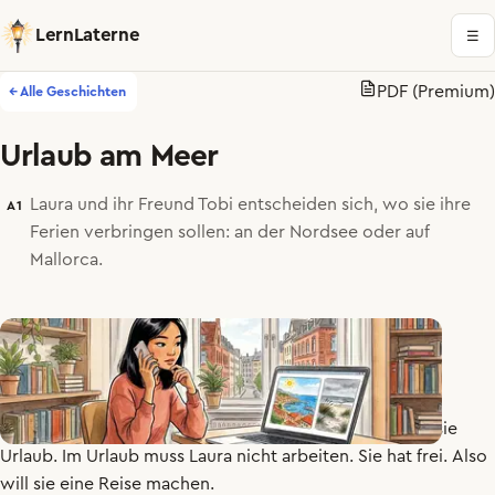
LernLaterne
☰
PDF (Premium)
← Alle Geschichten
Urlaub am Meer
Laura und ihr Freund Tobi entscheiden sich, wo sie ihre
A1
Ferien verbringen sollen: an der Nordsee oder auf
Mallorca.
Laura
wohnt
und
arbeitet
in
Hamburg
.
Ab
Montag
hat
sie
Urlaub
.
Im
Urlaub
muss
Laura
nicht
arbeiten
.
Sie
hat
frei
.
Also
will
sie
eine
Reise
machen
.