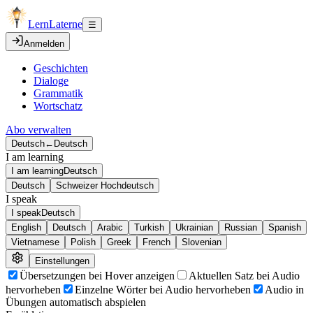
LernLaterne
☰
Anmelden
Geschichten
Dialoge
Grammatik
Wortschatz
Abo verwalten
Deutsch
←
Deutsch
I am learning
I am learning
Deutsch
Deutsch
Schweizer Hochdeutsch
I speak
I speak
Deutsch
English
Deutsch
Arabic
Turkish
Ukrainian
Russian
Spanish
Vietnamese
Polish
Greek
French
Slovenian
Einstellungen
Übersetzungen bei Hover anzeigen
Aktuellen Satz bei Audio
hervorheben
Einzelne Wörter bei Audio hervorheben
Audio in
Übungen automatisch abspielen