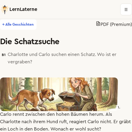
LernLaterne
☰
PDF (Premium)
← Alle Geschichten
Die Schatzsuche
Charlotte und Carlo suchen einen Schatz. Wo ist er
B1
vergraben?
Charlotte
geht
mit
ihrem
Hund
Carlo
im
Wald
spazieren
.
Carlo
rennt
zwischen
den
hohen
Bäumen
herum
.
Als
Charlotte
nach
ihrem
Hund
ruft
,
reagiert
Carlo
nicht
.
Er
gräbt
ein
Loch
in
den
Boden
.
Wonach
er
wohl
sucht
?