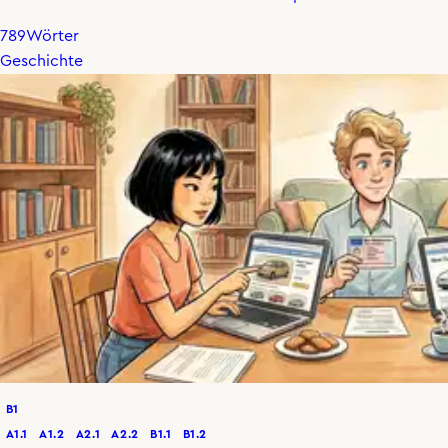
789
Wörter
Geschichte
B1
A1.1
A1.2
A2.1
A2.2
B1.1
B1.2