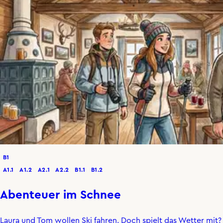
B1
A1.1
A1.2
A2.1
A2.2
B1.1
B1.2
Abenteuer im Schnee
Laura und Tom wollen Ski fahren. Doch spielt das Wetter mit?