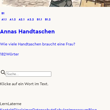
B1
A1.1
A1.2
A2.1
A2.2
B1.1
B1.2
Annas Handtaschen
Wie viele Handtaschen braucht eine Frau?
182
Wörter
Klicke auf ein Wort im Text.
LernLaterne
×0.80
🐢