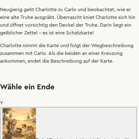
Neugierig
geht
Charlotte
zu
Carlo
und
beobachtet
,
wie
er
eine
alte
Truhe
ausgräbt
.
Überrascht
kniet
Charlotte
sich
hin
und
öffnet
vorsichtig
den
Deckel
der
Truhe
.
Darin
liegt
ein
gelblicher
Zettel
–
es
ist
eine
Schatzkarte
!
Charlotte
nimmt
die
Karte
und
folgt
der
Wegbeschreibung
zusammen
mit
Carlo
.
Als
die
beiden
an
einer
Kreuzung
ankommen
,
endet
die
Beschreibung
auf
der
Karte
.
Wähle ein Ende
Y