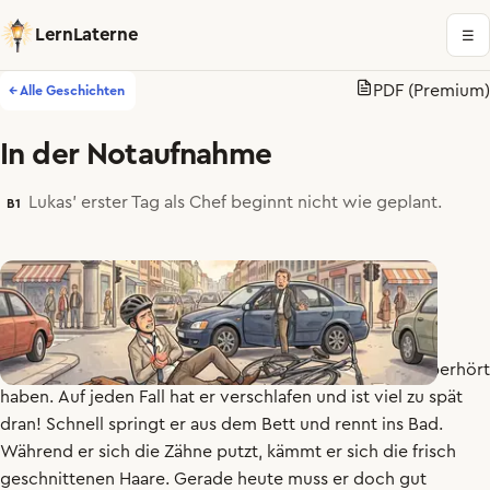
LernLaterne
☰
PDF (Premium)
← Alle Geschichten
In der Notaufnahme
Lukas' erster Tag als Chef beginnt nicht wie geplant.
B1
Lukas
ist
gerade
sehr
im
Stress
.
Er
muss
den
Wecker
überhört
haben
.
Auf
jeden
Fall
hat
er
verschlafen
und
ist
viel
zu
spät
dran
!
Schnell
springt
er
aus
dem
Bett
und
rennt
ins
Bad
.
Während
er
sich
die
Zähne
putzt
,
kämmt
er
sich
die
frisch
geschnittenen
Haare
.
Gerade
heute
muss
er
doch
gut