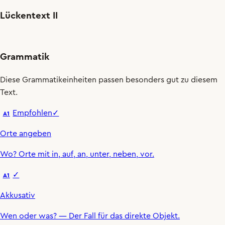
Lückentext II
Grammatik
Diese Grammatikeinheiten passen besonders gut zu diesem
Text.
Empfohlen
✓
A1
Orte angeben
Wo
?
Orte mit
in
,
auf
,
an
,
unter
,
neben
,
vor
.
✓
A1
Akkusativ
Wen oder was?
— Der Fall für das direkte Objekt.