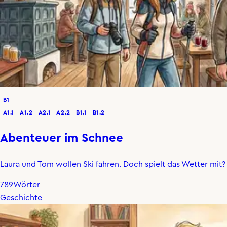
B1
A1.1
A1.2
A2.1
A2.2
B1.1
B1.2
Abenteuer im Schnee
Laura und Tom wollen Ski fahren. Doch spielt das Wetter mit?
789
Wörter
Geschichte