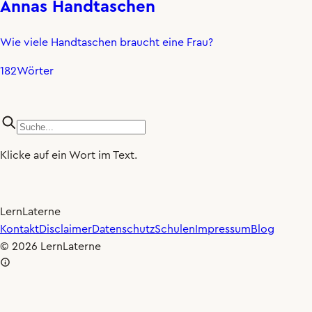
Annas Handtaschen
Wie viele Handtaschen braucht eine Frau?
182
Wörter
Klicke auf ein Wort im Text.
LernLaterne
×0.80
🐢
Kontakt
Disclaimer
Datenschutz
Schulen
Impressum
Blog
© 2026 LernLaterne