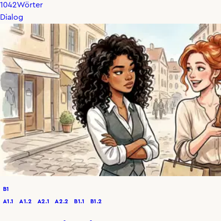
1042
Wörter
Dialog
B1
A1.1
A1.2
A2.1
A2.2
B1.1
B1.2