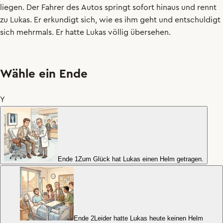
liegen
.
Der
Fahrer
des
Autos
springt
sofort
hinaus
und
rennt
zu
Lukas
.
Er
erkundigt
sich
,
wie
es
ihm
geht
und
entschuldigt
sich
mehrmals
.
Er
hatte
Lukas
völlig
übersehen
.
Wähle ein Ende
Y
Ende 1
Zum Glück hat Lukas einen Helm getragen.
Ende 2
Leider hatte Lukas heute keinen Helm