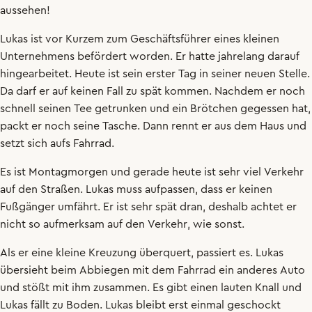
aussehen
!
Lukas
ist
vor
Kurzem
zum
Geschäftsführer
eines
kleinen
Unternehmens
befördert
worden
.
Er
hatte
jahrelang
darauf
hingearbeitet
.
Heute
ist
sein
erster
Tag
in
seiner
neuen
Stelle
.
Da
darf
er
auf
keinen
Fall
zu
spät
kommen
.
Nachdem
er
noch
schnell
seinen
Tee
getrunken
und
ein
Brötchen
gegessen
hat
,
packt
er
noch
seine
Tasche
.
Dann
rennt
er
aus
dem
Haus
und
setzt
sich
aufs
Fahrrad
.
Es
ist
Montagmorgen
und
gerade
heute
ist
sehr
viel
Verkehr
auf
den
Straßen
.
Lukas
muss
aufpassen
,
dass
er
keinen
Fußgänger
umfährt
.
Er
ist
sehr
spät
dran
,
deshalb
achtet
er
nicht
so
aufmerksam
auf
den
Verkehr
,
wie
sonst
.
Als
er
eine
kleine
Kreuzung
überquert
,
passiert
es
.
Lukas
übersieht
beim
Abbiegen
mit
dem
Fahrrad
ein
anderes
Auto
und
stößt
mit
ihm
zusammen
.
Es
gibt
einen
lauten
Knall
und
Lukas
fällt
zu
Boden
.
Lukas
bleibt
erst
einmal
geschockt