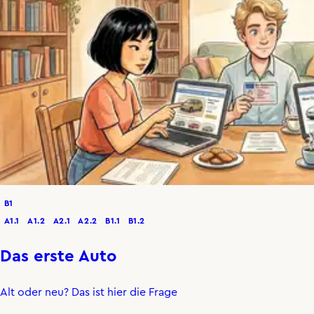
B1
A1.1
A1.2
A2.1
A2.2
B1.1
B1.2
Das erste Auto
Alt oder neu? Das ist hier die Frage