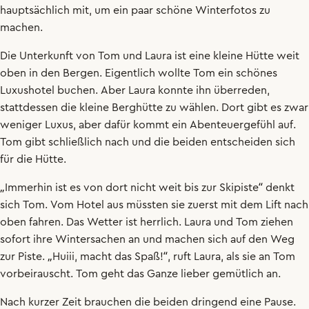
hauptsächlich
mit
,
um
ein
paar
schöne
Winterfotos
zu
machen
.
Die
Unterkunft
von
Tom
und
Laura
ist
eine
kleine
Hütte
weit
oben
in
den
Bergen
.
Eigentlich
wollte
Tom
ein
schönes
Luxushotel
buchen
.
Aber
Laura
konnte
ihn
überreden
,
stattdessen
die
kleine
Berghütte
zu
wählen
.
Dort
gibt
es
zwar
weniger
Luxus
,
aber
dafür
kommt
ein
Abenteuergefühl
auf
.
Tom
gibt
schließlich
nach
und
die
beiden
entscheiden
sich
für
die
Hütte
.
„
Immerhin
ist
es
von
dort
nicht
weit
bis
zur
Skipiste
“
denkt
sich
Tom
.
Vom
Hotel
aus
müssten
sie
zuerst
mit
dem
Lift
nach
oben
fahren
.
Das
Wetter
ist
herrlich
.
Laura
und
Tom
ziehen
sofort
ihre
Wintersachen
an
und
machen
sich
auf
den
Weg
zur
Piste
.
„
Huiii
,
macht
das
Spaß
!“,
ruft
Laura
,
als
sie
an
Tom
vorbeirauscht
.
Tom
geht
das
Ganze
lieber
gemütlich
an
.
Nach
kurzer
Zeit
brauchen
die
beiden
dringend
eine
Pause
.