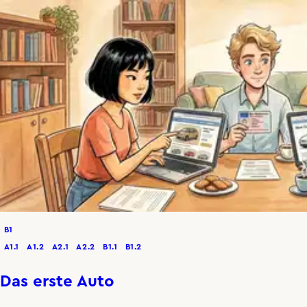
B1
A1.1
A1.2
A2.1
A2.2
B1.1
B1.2
Das erste Auto