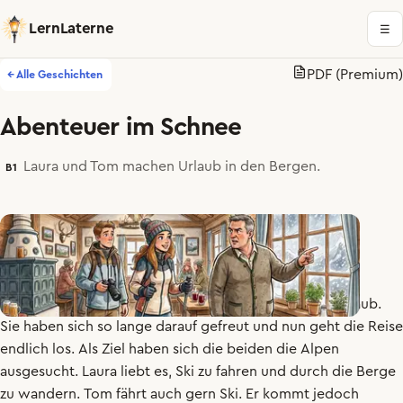
LernLaterne
☰
PDF (Premium)
← Alle Geschichten
Abenteuer im Schnee
Laura und Tom machen Urlaub in den Bergen.
B1
Endlich
ist
es
so
weit
!
Tom
und
Laura
fahren
in
den
Urlaub
.
Sie
haben
sich
so
lange
darauf
gefreut
und
nun
geht
die
Reise
endlich
los
.
Als
Ziel
haben
sich
die
beiden
die
Alpen
ausgesucht
.
Laura
liebt
es
,
Ski
zu
fahren
und
durch
die
Berge
zu
wandern
.
Tom
fährt
auch
gern
Ski
.
Er
kommt
jedoch