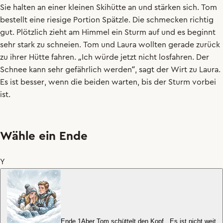
Sie
halten
an
einer
kleinen
Skihütte
an
und
stärken
sich
.
Tom
bestellt
eine
riesige
Portion
Spätzle
.
Die
schmecken
richtig
gut
.
Plötzlich
zieht
am
Himmel
ein
Sturm
auf
und
es
beginnt
sehr
stark
zu
schneien
.
Tom
und
Laura
wollten
gerade
zurück
zu
ihrer
Hütte
fahren
.
„
Ich
würde
jetzt
nicht
losfahren
.
Der
Schnee
kann
sehr
gefährlich
werden
“,
sagt
der
Wirt
zu
Laura
.
Es
ist
besser
,
wenn
die
beiden
warten
,
bis
der
Sturm
vorbei
ist
.
Wähle ein Ende
Y
Ende 1
Aber Tom schüttelt den Kopf. „Es ist nicht weit