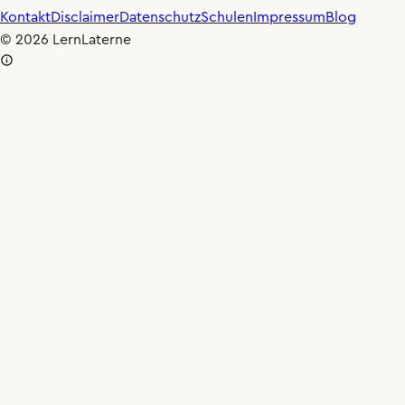
×0.80
🐢
Kontakt
Disclaimer
Datenschutz
Schulen
Impressum
Blog
© 2026 LernLaterne