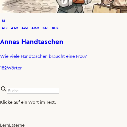
B1
A1.1
A1.2
A2.1
A2.2
B1.1
B1.2
Annas Handtaschen
Wie viele Handtaschen braucht eine Frau?
182
Wörter
Klicke auf ein Wort im Text.
LernLaterne