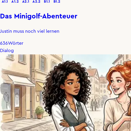
A1.1
A1.2
A2.1
A2.2
B1.1
B1.2
Das Minigolf-Abenteuer
Justin muss noch viel lernen
636
Wörter
Dialog