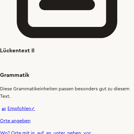
Lückentext II
Grammatik
Diese Grammatikeinheiten passen besonders gut zu diesem
Text.
Empfohlen
✓
A1
Orte angeben
Wo
?
Orte mit
in
,
auf
,
an
,
unter
,
neben
,
vor
.